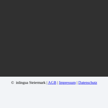
©
inlingua Steiermark |
AGB
|
Impressum
|
Datenschutz