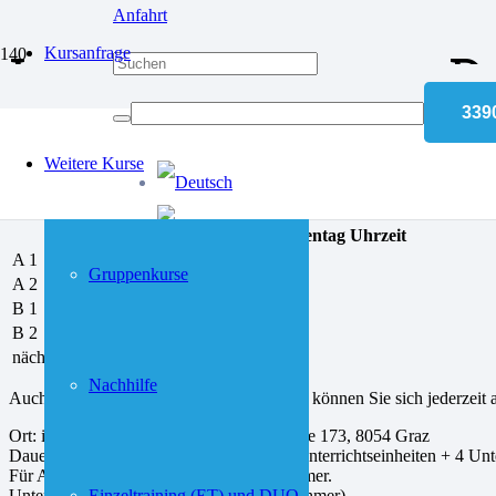
Anfahrt
Laufende Kurse D
Kursanfrage
Nutzen Sie unser spezie
Weitere Kurse
Niveau
Start
Wochentag
Uhrzeit
A 1
gestartet
Gruppenkurse
A 2
gestartet
B 1
gestartet
B 2
gestartet
nächste Starts auf Anfrage
Nachhilfe
Auch wenn ein Kurs bereits begonnen hat, können Sie sich jederzeit
Ort: inlingua Sprachencenter, Gradnerstraße 173, 8054 Graz
Dauer: 4-5 Monate, einmal pro Woche 2 Unterrichtseinheiten + 4 Unte
Für Anfänger und fortgeschrittene Teilnehmer.
Unterricht: in kleinen Gruppen (2-6 Teilnehmer).
Einzeltraining (ET) und DUO