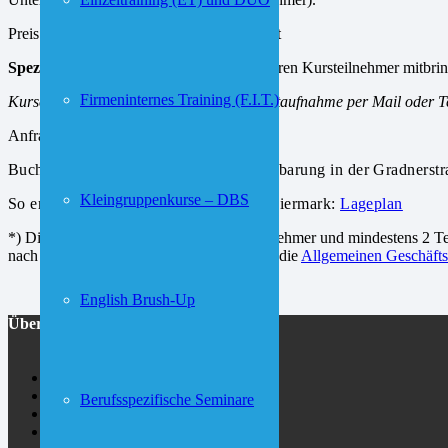
Preis: ab EUR 179,- pro Person und Monat
Spezielles Angebot
: Wenn Sie einen weiteren Kursteilnehmer mitbrin
Firmeninternes Training (F.I.T.)
Kurse beginnen laufend – bitte um Kontaktaufnahme per Mail oder Tel
Anfragen:
telefonisch
oder per
E-Mail
;
Buchung: persönlich nach Terminvereinbarung in der Gradnerst
Kleingruppenkurse – DBS
So erreichen Sie das Sprachencenter Steiermark:
Lageplan
*) Dieses Angebot gilt für maximal 6 Teilnehmer und mindestens 2 Tei
nach der Anzahl der Teilnehmer. Es gelten die
Allgemeinen Geschäft
English Brush-Up
Über uns
Über inlingua
Jobs
Berufsspezifische Seminare
Kontaktformular
Lageplan