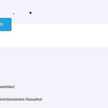
eutsch
lles Angebot für Deutsch
 anmelden!
rrichtseinheiten Hausarbeit